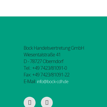
Bock Handelsvertretung GmbH
Wiesentalstraße 41
D - 78727 Oberndorf
Tel.: +49 7423/81091-0
Fax: +49 7423/81091-22
E-Mail:
info@bock-cdh.de