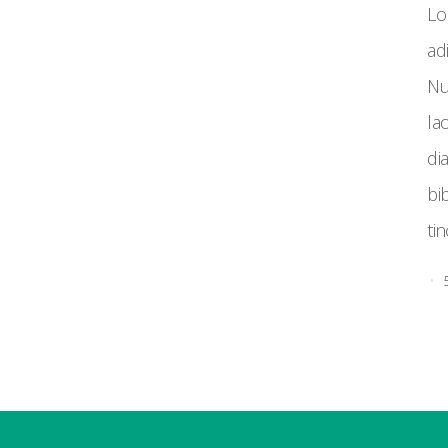
Lo
ad
Nu
la
Imp
di
Date
bi
ti