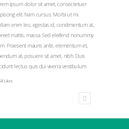
rem ipsum dolor sit amet, consectetuer
ipiscing elit. Nam cursus. Morbi ut mi.
llam enim leo, egestas id, condimentum at,
oreet mattis, massa. Sed eleifend nonummy
ressum
am. Praesent mauris ante, elementum et,
nschutz
bendum at, posuere sit amet, nibh. Duis
ncidunt lectus quis dui viverra vestibulum.
58
Likes