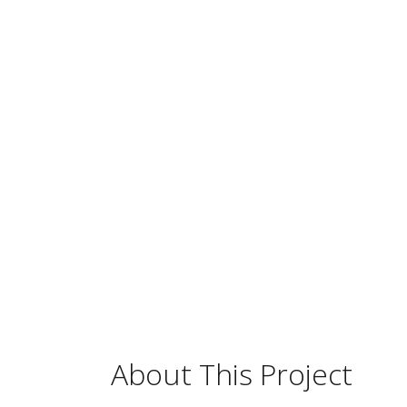
About This Project
Bock Handelsvertretung GmbH
Wiesentalstraße 41